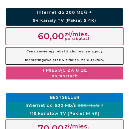
Internet do 300 Mb/s +
94 kanały TV (Pakiet S 4K)
zł/mies.
60,00
po rabatach
Ceny zawierają rabat 5 zł/mies. za zgody
marketingowe oraz 5 zł/mies. za e-fakturę
1 MIESIĄC ZA 0 ZŁ
po rabatach
BESTSELLER
Internet do 600 Mb/s
300 Mb/s
+
119 kanałów TV (Pakiet M 4K)
zł/mies.
70,00