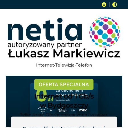
Internet•Telewizja•Telefon
Internet od 1 Gb/s
w Bydgoszczy
Tylko teraz! Oferta ograniczona czasowo.