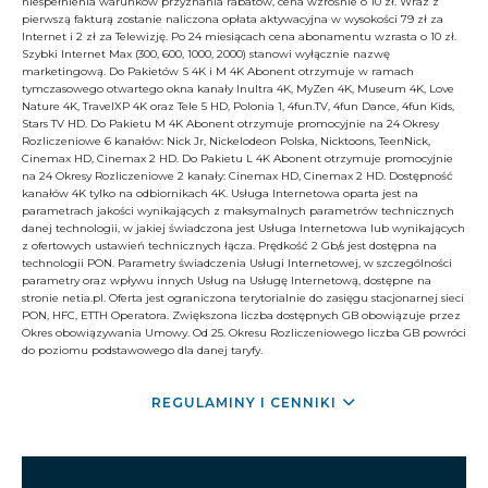
niespełnienia warunków przyznania rabatów, cena wzrośnie o 10 zł. Wraz z
pierwszą fakturą zostanie naliczona opłata aktywacyjna w wysokości 79 zł za
Internet i 2 zł za Telewizję. Po 24 miesiącach cena abonamentu wzrasta o 10 zł.
Szybki Internet Max (300, 600, 1000, 2000) stanowi wyłącznie nazwę
marketingową. Do Pakietów S 4K i M 4K Abonent otrzymuje w ramach
tymczasowego otwartego okna kanały Inultra 4K, MyZen 4K, Museum 4K, Love
Nature 4K, TravelXP 4K oraz Tele 5 HD, Polonia 1, 4fun.TV, 4fun Dance, 4fun Kids,
Stars TV HD. Do Pakietu M 4K Abonent otrzymuje promocyjnie na 24 Okresy
Rozliczeniowe 6 kanałów: Nick Jr, Nickelodeon Polska, Nicktoons, TeenNick,
Cinemax HD, Cinemax 2 HD. Do Pakietu L 4K Abonent otrzymuje promocyjnie
na 24 Okresy Rozliczeniowe 2 kanały: Cinemax HD, Cinemax 2 HD. Dostępność
kanałów 4K tylko na odbiornikach 4K. Usługa Internetowa oparta jest na
parametrach jakości wynikających z maksymalnych parametrów technicznych
danej technologii, w jakiej świadczona jest Usługa Internetowa lub wynikających
z ofertowych ustawień technicznych łącza. Prędkość 2 Gb/s jest dostępna na
technologii PON. Parametry świadczenia Usługi Internetowej, w szczególności
parametry oraz wpływu innych Usług na Usługę Internetową, dostępne na
stronie netia.pl. Oferta jest ograniczona terytorialnie do zasięgu stacjonarnej sieci
PON, HFC, ETTH Operatora. Zwiększona liczba dostępnych GB obowiązuje przez
Okres obowiązywania Umowy. Od 25. Okresu Rozliczeniowego liczba GB powróci
do poziomu podstawowego dla danej taryfy.
REGULAMINY I CENNIKI