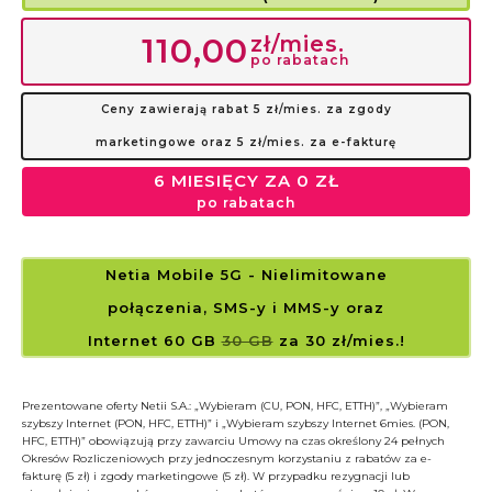
zł/mies.
110,00
po rabatach
Ceny zawierają rabat 5 zł/mies. za zgody
marketingowe oraz 5 zł/mies. za e-fakturę
6 MIESIĘCY ZA 0 ZŁ
po rabatach
Netia Mobile 5G
- Nielimitowane
połączenia, SMS-y i MMS-y
oraz
Internet 60 GB
30 GB
za 30 zł/mies.!
Prezentowane oferty Netii S.A.: „Wybieram (CU, PON, HFC, ETTH)”, „Wybieram
szybszy Internet (PON, HFC, ETTH)” i „Wybieram szybszy Internet 6mies. (PON,
HFC, ETTH)” obowiązują przy zawarciu Umowy na czas określony 24 pełnych
Okresów Rozliczeniowych przy jednoczesnym korzystaniu z rabatów za e-
fakturę (5 zł) i zgody marketingowe (5 zł). W przypadku rezygnacji lub