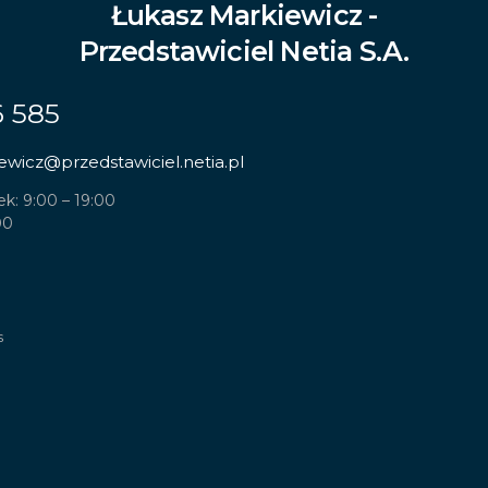
Łukasz Markiewicz -
Przedstawiciel Netia S.A.
6 585
ewicz
@przedstawiciel.netia.pl
ek: 9:00 – 19:00
00
s