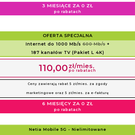
3 MIESIĄCE ZA 0 ZŁ
po rabatach
OFERTA SPECJALNA
Internet do 1000 Mb/s
600 Mb/s
+
187 kanałów TV (Pakiet L 4K)
zł/mies.
110,00
po rabatach
Ceny zawierają rabat 5 zł/mies. za zgody
marketingowe oraz 5 zł/mies. za e-fakturę
6 MIESIĘCY ZA 0 ZŁ
po rabatach
Netia Mobile 5G
- Nielimitowane