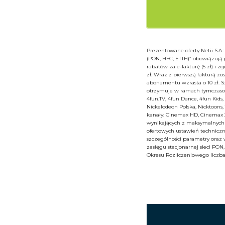
Prezentowane oferty Netii S.A.
(PON, HFC, ETTH)” obowiązują
rabatów za e-fakturę (5 zł) i
zł. Wraz z pierwszą fakturą zos
abonamentu wzrasta o 10 zł. S
otrzymuje w ramach tymczasowe
4fun.TV, 4fun Dance, 4fun Kids
Nickelodeon Polska, Nicktoons
kanały: Cinemax HD, Cinemax 2
wynikających z maksymalnych p
ofertowych ustawień techniczn
szczególności parametry oraz w
zasięgu stacjonarnej sieci PO
Okresu Rozliczeniowego liczb