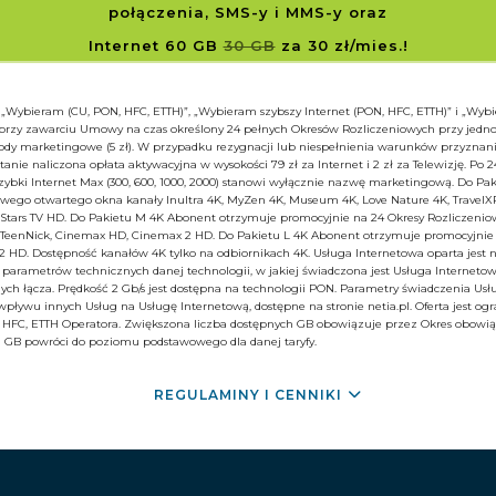
połączenia, SMS-y i MMS-y
oraz
Internet 60 GB
30 GB
za 30 zł/mies.!
: „Wybieram (CU, PON, HFC, ETTH)”, „Wybieram szybszy Internet (PON, HFC, ETTH)” i „Wyb
 przy zawarciu Umowy na czas określony 24 pełnych Okresów Rozliczeniowych przy jedn
 zgody marketingowe (5 zł). W przypadku rezygnacji lub niespełnienia warunków przyznan
tanie naliczona opłata aktywacyjna w wysokości 79 zł za Internet i 2 zł za Telewizję. Po 
zybki Internet Max (300, 600, 1000, 2000) stanowi wyłącznie nazwę marketingową. Do Pa
go otwartego okna kanały Inultra 4K, MyZen 4K, Museum 4K, Love Nature 4K, TravelXP 4
, Stars TV HD. Do Pakietu M 4K Abonent otrzymuje promocyjnie na 24 Okresy Rozliczeniow
, TeenNick, Cinemax HD, Cinemax 2 HD. Do Pakietu L 4K Abonent otrzymuje promocyjnie
 HD. Dostępność kanałów 4K tylko na odbiornikach 4K. Usługa Internetowa oparta jest 
arametrów technicznych danej technologii, w jakiej świadczona jest Usługa Internetow
ych łącza. Prędkość 2 Gb/s jest dostępna na technologii PON. Parametry świadczenia Usł
pływu innych Usług na Usługę Internetową, dostępne na stronie netia.pl. Oferta jest ogr
N, HFC, ETTH Operatora. Zwiększona liczba dostępnych GB obowiązuje przez Okres obow
a GB powróci do poziomu podstawowego dla danej taryfy.
REGULAMINY I CENNIKI