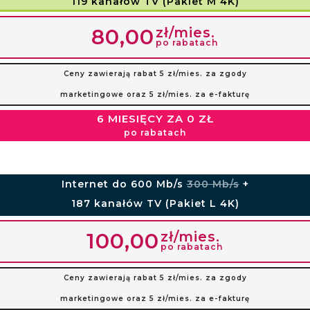
119 kanałów TV (Pakiet M 4K)
zł/mies.
80,00
po rabatach
Ceny zawierają rabat 5 zł/mies. za zgody
marketingowe oraz 5 zł/mies. za e-fakturę
6 MIESIĘCY ZA 0 ZŁ
po rabatach
Internet do 600 Mb/s
300 Mb/s
+
187 kanałów TV (Pakiet L 4K)
zł/mies.
100,00
po rabatach
Ceny zawierają rabat 5 zł/mies. za zgody
marketingowe oraz 5 zł/mies. za e-fakturę