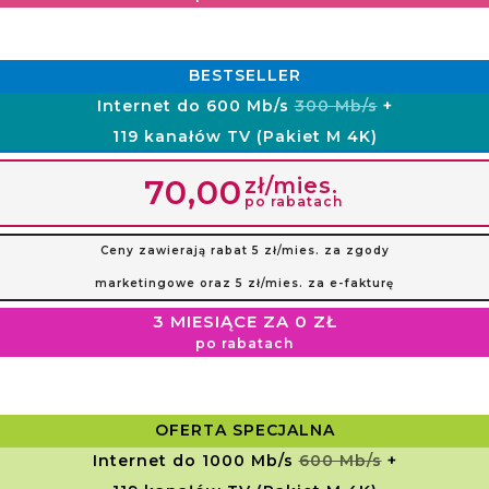
BESTSELLER
Internet do 600 Mb/s
300 Mb/s
+
119 kanałów TV (Pakiet M 4K)
zł/mies.
70,00
po rabatach
Ceny zawierają rabat 5 zł/mies. za zgody
marketingowe oraz 5 zł/mies. za e-fakturę
3 MIESIĄCE ZA 0 ZŁ
po rabatach
OFERTA SPECJALNA
Internet do 1000 Mb/s
600 Mb/s
+