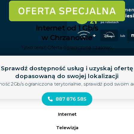
Internet od 1 Gb/s
w Chrzanowie
Tylko teraz! Oferta ograniczona czasowo.
Sprawdź dostępność usług i uzyskaj ofertę
dopasowaną do swojej lokalizacji
ność 2Gb/s ograniczona terytorialnie, sprawdź pod swoim 
887 876 585
Internet
Telewizja