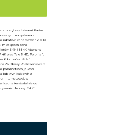
ieram szybszy Internet 6mies.
oczesnym korzystaniu z
ia rabatów, cena wzrośnie o 10
24 miesiącach cena
kietów S 4K i M 4K Abonent
K oraz Tele 5 HD, Polonia 1,
e 6 kanałów: Nick Jr,
 na 24 Okresy Rozliczeniowe 2
na parametrach jakości
a lub wynikających z
ugi Internetowej, w
aniczona terytorialnie do
iązywania Umowy. Od 25.