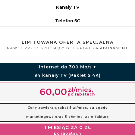
Kanały TV
Telefon 5G
LIMITOWANA OFERTA SPECJALNA
NAWET PRZEZ 6 MIESIĘCY BEZ OPŁAT ZA ABONAMENT
Internet do 300 Mb/s +
94 kanały TV (Pakiet S 4K)
zł/mies.
60,00
po rabatach
Ceny zawierają rabat 5 zł/mies. za zgody
marketingowe oraz 5 zł/mies. za e-fakturę
1 MIESIĄC ZA 0 ZŁ
po rabatach