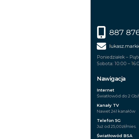
887 87
lukasz.marki
Poniedziałek – Piąt
Sobota: 10:00 – 16:
Nawigacja
Internet
Światłowód do 2 Gb/
Kanały TV
Nawet 241 kanałów
Telefon 5G
Już od 25,00zł/mies.
Światłowód BSA