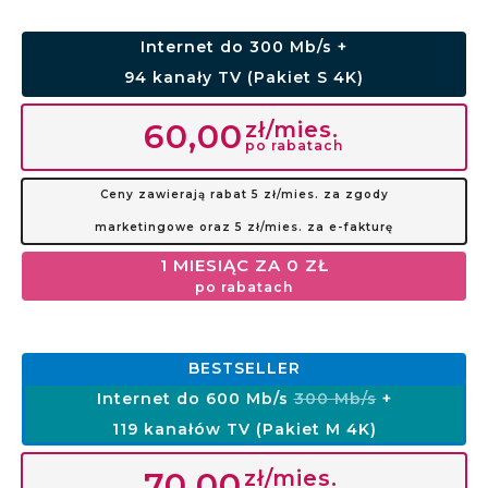
Internet do 300 Mb/s +
94 kanały TV (Pakiet S 4K)
zł/mies.
60,00
po rabatach
Ceny zawierają rabat 5 zł/mies. za zgody
marketingowe oraz 5 zł/mies. za e-fakturę
1 MIESIĄC ZA 0 ZŁ
po rabatach
BESTSELLER
Internet do 600 Mb/s
300 Mb/s
+
119 kanałów TV (Pakiet M 4K)
zł/mies.
70,00