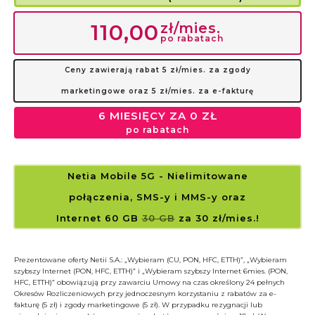
zł/mies.
110,00
po rabatach
Ceny zawierają rabat 5 zł/mies. za zgody
marketingowe oraz 5 zł/mies. za e-fakturę
6 MIESIĘCY ZA 0 ZŁ
po rabatach
Netia Mobile 5G
- Nielimitowane
połączenia, SMS-y i MMS-y
oraz
Internet 60 GB
30 GB
za 30 zł/mies.!
Prezentowane oferty Netii S.A.: „Wybieram (CU, PON, HFC, ETTH)”, „Wybieram
szybszy Internet (PON, HFC, ETTH)” i „Wybieram szybszy Internet 6mies. (PON,
HFC, ETTH)” obowiązują przy zawarciu Umowy na czas określony 24 pełnych
Okresów Rozliczeniowych przy jednoczesnym korzystaniu z rabatów za e-
fakturę (5 zł) i zgody marketingowe (5 zł). W przypadku rezygnacji lub