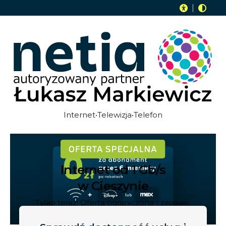
Internet•Telewizja•Telefon
Internet od 1 Gb/s
w Cieszynie
Tylko teraz! Oferta ograniczona czasowo.