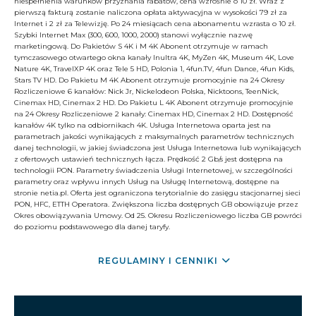
niespełnienia warunków przyznania rabatów, cena wzrośnie o 10 zł. Wraz z
pierwszą fakturą zostanie naliczona opłata aktywacyjna w wysokości 79 zł za
Internet i 2 zł za Telewizję. Po 24 miesiącach cena abonamentu wzrasta o 10 zł.
Szybki Internet Max (300, 600, 1000, 2000) stanowi wyłącznie nazwę
marketingową. Do Pakietów S 4K i M 4K Abonent otrzymuje w ramach
tymczasowego otwartego okna kanały Inultra 4K, MyZen 4K, Museum 4K, Love
Nature 4K, TravelXP 4K oraz Tele 5 HD, Polonia 1, 4fun.TV, 4fun Dance, 4fun Kids,
Stars TV HD. Do Pakietu M 4K Abonent otrzymuje promocyjnie na 24 Okresy
Rozliczeniowe 6 kanałów: Nick Jr, Nickelodeon Polska, Nicktoons, TeenNick,
Cinemax HD, Cinemax 2 HD. Do Pakietu L 4K Abonent otrzymuje promocyjnie
na 24 Okresy Rozliczeniowe 2 kanały: Cinemax HD, Cinemax 2 HD. Dostępność
kanałów 4K tylko na odbiornikach 4K. Usługa Internetowa oparta jest na
parametrach jakości wynikających z maksymalnych parametrów technicznych
danej technologii, w jakiej świadczona jest Usługa Internetowa lub wynikających
z ofertowych ustawień technicznych łącza. Prędkość 2 Gb/s jest dostępna na
technologii PON. Parametry świadczenia Usługi Internetowej, w szczególności
parametry oraz wpływu innych Usług na Usługę Internetową, dostępne na
stronie netia.pl. Oferta jest ograniczona terytorialnie do zasięgu stacjonarnej sieci
PON, HFC, ETTH Operatora. Zwiększona liczba dostępnych GB obowiązuje przez
Okres obowiązywania Umowy. Od 25. Okresu Rozliczeniowego liczba GB powróci
do poziomu podstawowego dla danej taryfy.
REGULAMINY I CENNIKI