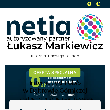
Internet•Telewizja•Telefon
Internet od 1 Gb/s
w Dąbrowie Górniczej
Tylko teraz! Oferta ograniczona czasowo.