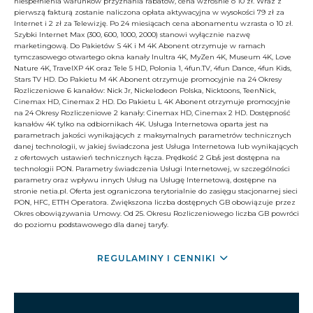
niespełnienia warunków przyznania rabatów, cena wzrośnie o 10 zł. Wraz z
pierwszą fakturą zostanie naliczona opłata aktywacyjna w wysokości 79 zł za
Internet i 2 zł za Telewizję. Po 24 miesiącach cena abonamentu wzrasta o 10 zł.
Szybki Internet Max (300, 600, 1000, 2000) stanowi wyłącznie nazwę
marketingową. Do Pakietów S 4K i M 4K Abonent otrzymuje w ramach
tymczasowego otwartego okna kanały Inultra 4K, MyZen 4K, Museum 4K, Love
Nature 4K, TravelXP 4K oraz Tele 5 HD, Polonia 1, 4fun.TV, 4fun Dance, 4fun Kids,
Stars TV HD. Do Pakietu M 4K Abonent otrzymuje promocyjnie na 24 Okresy
Rozliczeniowe 6 kanałów: Nick Jr, Nickelodeon Polska, Nicktoons, TeenNick,
Cinemax HD, Cinemax 2 HD. Do Pakietu L 4K Abonent otrzymuje promocyjnie
na 24 Okresy Rozliczeniowe 2 kanały: Cinemax HD, Cinemax 2 HD. Dostępność
kanałów 4K tylko na odbiornikach 4K. Usługa Internetowa oparta jest na
parametrach jakości wynikających z maksymalnych parametrów technicznych
danej technologii, w jakiej świadczona jest Usługa Internetowa lub wynikających
z ofertowych ustawień technicznych łącza. Prędkość 2 Gb/s jest dostępna na
technologii PON. Parametry świadczenia Usługi Internetowej, w szczególności
parametry oraz wpływu innych Usług na Usługę Internetową, dostępne na
stronie netia.pl. Oferta jest ograniczona terytorialnie do zasięgu stacjonarnej sieci
PON, HFC, ETTH Operatora. Zwiększona liczba dostępnych GB obowiązuje przez
Okres obowiązywania Umowy. Od 25. Okresu Rozliczeniowego liczba GB powróci
do poziomu podstawowego dla danej taryfy.
REGULAMINY I CENNIKI