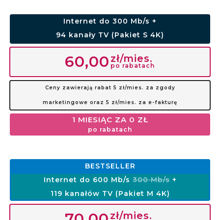
Internet do 300 Mb/s +
94 kanały TV (Pakiet S 4K)
zł/mies.
60,00
po rabatach
Ceny zawierają rabat 5 zł/mies. za zgody
marketingowe oraz 5 zł/mies. za e-fakturę
1 MIESIĄC ZA 0 ZŁ
po rabatach
BESTSELLER
Internet do 600 Mb/s
300 Mb/s
+
119 kanałów TV (Pakiet M 4K)
zł/mies.
70,00