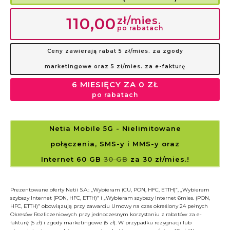
zł/mies.
110,00
po rabatach
Ceny zawierają rabat 5 zł/mies. za zgody
marketingowe oraz 5 zł/mies. za e-fakturę
6 MIESIĘCY ZA 0 ZŁ
po rabatach
Netia Mobile 5G
- Nielimitowane
połączenia, SMS-y i MMS-y
oraz
Internet 60 GB
30 GB
za 30 zł/mies.!
Prezentowane oferty Netii S.A.: „Wybieram (CU, PON, HFC, ETTH)”, „Wybieram
szybszy Internet (PON, HFC, ETTH)” i „Wybieram szybszy Internet 6mies. (PON,
HFC, ETTH)” obowiązują przy zawarciu Umowy na czas określony 24 pełnych
Okresów Rozliczeniowych przy jednoczesnym korzystaniu z rabatów za e-
fakturę (5 zł) i zgody marketingowe (5 zł). W przypadku rezygnacji lub