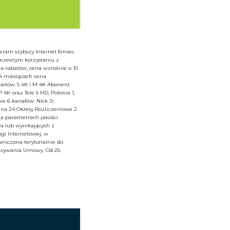
ieram szybszy Internet 6mies.
oczesnym korzystaniu z
ia rabatów, cena wzrośnie o 10
24 miesiącach cena
kietów S 4K i M 4K Abonent
K oraz Tele 5 HD, Polonia 1,
e 6 kanałów: Nick Jr,
 na 24 Okresy Rozliczeniowe 2
na parametrach jakości
a lub wynikających z
ugi Internetowej, w
aniczona terytorialnie do
iązywania Umowy. Od 25.