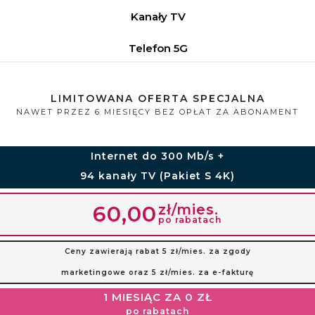
Kanały TV
Telefon 5G
LIMITOWANA OFERTA SPECJALNA
NAWET PRZEZ 6 MIESIĘCY BEZ OPŁAT ZA ABONAMENT
Internet do 300 Mb/s +
94 kanały TV (Pakiet S 4K)
zł/mies.
60,00
po rabatach
Ceny zawierają rabat 5 zł/mies. za zgody
marketingowe oraz 5 zł/mies. za e-fakturę
1 MIESIĄC ZA 0 ZŁ
po rabatach