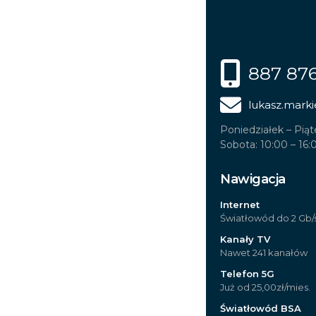
887 87
lukasz.marki
Poniedziałek – Piąt
Sobota: 10:00 – 16:
Nawigacja
Internet
Światłowód do 2 Gb/
Kanały TV
Nawet 241 kanałów
Telefon 5G
Już od 25,00zł/mies.
Światłowód BSA