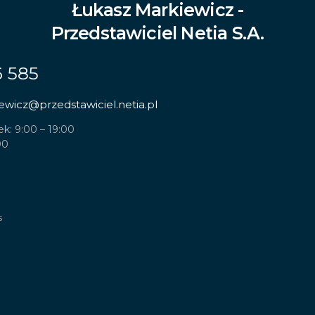
Łukasz Markiewicz -
Przedstawiciel Netia S.A.
6 585
ewicz
@przedstawiciel.netia.pl
ek: 9:00 – 19:00
00
s