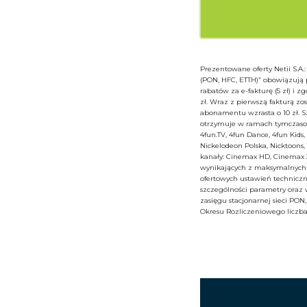
Prezentowane oferty Netii S.A.
(PON, HFC, ETTH)” obowiązują
rabatów za e-fakturę (5 zł) i
zł. Wraz z pierwszą fakturą zos
abonamentu wzrasta o 10 zł. S
otrzymuje w ramach tymczasowe
4fun.TV, 4fun Dance, 4fun Kids
Nickelodeon Polska, Nicktoons
kanały: Cinemax HD, Cinemax 2
wynikających z maksymalnych p
ofertowych ustawień techniczn
szczególności parametry oraz w
zasięgu stacjonarnej sieci PO
Okresu Rozliczeniowego liczb