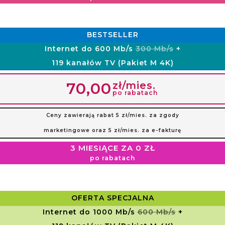
BESTSELLER
Internet do 600 Mb/s
300 Mb/s
+
119 kanałów TV (Pakiet M 4K)
zł/mies.
70,00
po rabatach
Ceny zawierają rabat 5 zł/mies. za zgody
marketingowe oraz 5 zł/mies. za e-fakturę
3 MIESIĄCE ZA 0 ZŁ
po rabatach
OFERTA SPECJALNA
Internet do 1000 Mb/s
600 Mb/s
+