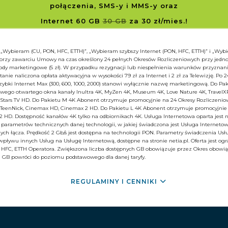
połączenia, SMS-y i MMS-y
oraz
Internet 60 GB
30 GB
za 30 zł/mies.!
: „Wybieram (CU, PON, HFC, ETTH)”, „Wybieram szybszy Internet (PON, HFC, ETTH)” i „Wyb
 przy zawarciu Umowy na czas określony 24 pełnych Okresów Rozliczeniowych przy jedn
 zgody marketingowe (5 zł). W przypadku rezygnacji lub niespełnienia warunków przyznan
tanie naliczona opłata aktywacyjna w wysokości 79 zł za Internet i 2 zł za Telewizję. Po 
zybki Internet Max (300, 600, 1000, 2000) stanowi wyłącznie nazwę marketingową. Do Pa
go otwartego okna kanały Inultra 4K, MyZen 4K, Museum 4K, Love Nature 4K, TravelXP 4
, Stars TV HD. Do Pakietu M 4K Abonent otrzymuje promocyjnie na 24 Okresy Rozliczeniow
, TeenNick, Cinemax HD, Cinemax 2 HD. Do Pakietu L 4K Abonent otrzymuje promocyjnie
 HD. Dostępność kanałów 4K tylko na odbiornikach 4K. Usługa Internetowa oparta jest 
arametrów technicznych danej technologii, w jakiej świadczona jest Usługa Internetow
ych łącza. Prędkość 2 Gb/s jest dostępna na technologii PON. Parametry świadczenia Usł
pływu innych Usług na Usługę Internetową, dostępne na stronie netia.pl. Oferta jest ogr
N, HFC, ETTH Operatora. Zwiększona liczba dostępnych GB obowiązuje przez Okres obow
a GB powróci do poziomu podstawowego dla danej taryfy.
REGULAMINY I CENNIKI