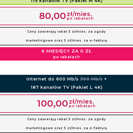
119 kanałów TV (Pakiet M 4K)
zł/mies.
80,00
po rabatach
Ceny zawierają rabat 5 zł/mies. za zgody
marketingowe oraz 5 zł/mies. za e-fakturę
6 MIESIĘCY ZA 0 ZŁ
po rabatach
Internet do 600 Mb/s
300 Mb/s
+
187 kanałów TV (Pakiet L 4K)
zł/mies.
100,00
po rabatach
Ceny zawierają rabat 5 zł/mies. za zgody
marketingowe oraz 5 zł/mies. za e-fakturę