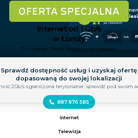
Internet od 1 Gb/s
w Łomży
Tylko teraz! Oferta ograniczona czasowo.
Sprawdź dostępność usług i uzyskaj ofertę
dopasowaną do swojej lokalizacji
ność 2Gb/s ograniczona terytorialnie, sprawdź pod swoim 
887 876 585
Internet
Telewizja