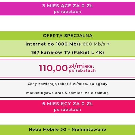
3 MIESIĄCE ZA 0 ZŁ
po rabatach
OFERTA SPECJALNA
Internet do 1000 Mb/s
600 Mb/s
+
187 kanałów TV (Pakiet L 4K)
zł/mies.
110,00
po rabatach
Ceny zawierają rabat 5 zł/mies. za zgody
marketingowe oraz 5 zł/mies. za e-fakturę
6 MIESIĘCY ZA 0 ZŁ
po rabatach
Netia Mobile 5G
- Nielimitowane