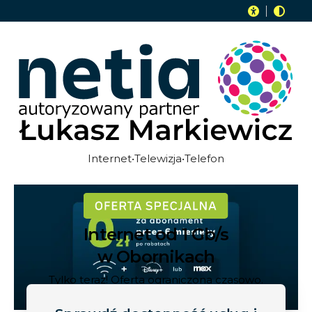
Internet•Telewizja•Telefon
Internet od 1 Gb/s
w Obornikach
Tylko teraz! Oferta ograniczona czasowo.