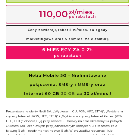
zł/mies.
110,00
po rabatach
Ceny zawierają rabat 5 zł/mies. za zgody
marketingowe oraz 5 zł/mies. za e-fakturę
6 MIESIĘCY ZA 0 ZŁ
po rabatach
Netia Mobile 5G
- Nielimitowane
połączenia, SMS-y i MMS-y
oraz
Internet 60 GB
30 GB
za 30 zł/mies.!
Prezentowane oferty Netii S.A.: „Wybieram (CU, PON, HFC, ETTH)”, „Wybieram
szybszy Internet (PON, HFC, ETTH)” i „Wybieram szybszy Internet 6mies. (PON,
HFC, ETTH)” obowiązują przy zawarciu Umowy na czas określony 24 pełnych
Okresów Rozliczeniowych przy jednoczesnym korzystaniu z rabatów za e-
fakturę (5 zł) i zgody marketingowe (5 zł). W przypadku rezygnacji lub