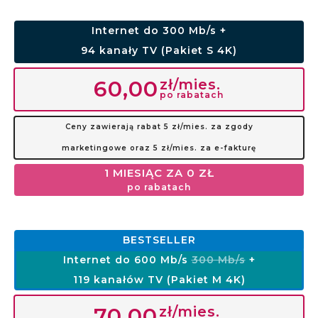
Internet do 300 Mb/s +
94 kanały TV (Pakiet S 4K)
zł/mies.
60,00
po rabatach
Ceny zawierają rabat 5 zł/mies. za zgody
marketingowe oraz 5 zł/mies. za e-fakturę
1 MIESIĄC ZA 0 ZŁ
po rabatach
BESTSELLER
Internet do 600 Mb/s
300 Mb/s
+
119 kanałów TV (Pakiet M 4K)
zł/mies.
70,00