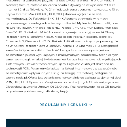
niespełnienia warunków przyznania rabatów, cena wzrośnie o 10 zł. Wraz z
pierwszą fakturą zostanie naliczona opłata aktywacyjna w wysokości 79 zł za
Internet i 2 zł za Telewizję. Po 24 miesiącach cena abonamentu wzrasta o 10 zł.
Szybki Internet Max (300, 600, 1000, 2000) stanowi wyłącznie nazwę
marketingową. Do Pakietów S 4K i M 4K Abonent otrzymuje w ramach
tymczasowego otwartego okna kanały Inultra 4K, MyZen 4K, Museum 4K, Love
Nature 4K, TravelXP 4K oraz Tele 5 HD, Polonia 1, 4fun.TV, 4fun Dance, 4fun Kids,
Stars TV HD. Do Pakietu M 4K Abonent otrzymuje promocyjnie na 24 Okresy
Rozliczeniowe 6 kanałów: Nick Jr, Nickelodeon Polska, Nicktoons, TeenNick,
Cinemax HD, Cinemax 2 HD. Do Pakietu L 4K Abonent otrzymuje promocyjnie
na 24 Okresy Rozliczeniowe 2 kanały: Cinemax HD, Cinemax 2 HD. Dostępność
kanałów 4K tylko na odbiornikach 4K. Usługa Internetowa oparta jest na
parametrach jakości wynikających z maksymalnych parametrów technicznych
danej technologii, w jakiej świadczona jest Usługa Internetowa lub wynikających
z ofertowych ustawień technicznych łącza. Prędkość 2 Gb/s jest dostępna na
technologii PON. Parametry świadczenia Usługi Internetowej, w szczególności
parametry oraz wpływu innych Usług na Usługę Internetową, dostępne na
stronie netia.pl. Oferta jest ograniczona terytorialnie do zasięgu stacjonarnej sieci
PON, HFC, ETTH Operatora. Zwiększona liczba dostępnych GB obowiązuje przez
Okres obowiązywania Umowy. Od 25. Okresu Rozliczeniowego liczba GB powróci
do poziomu podstawowego dla danej taryfy.
REGULAMINY I CENNIKI