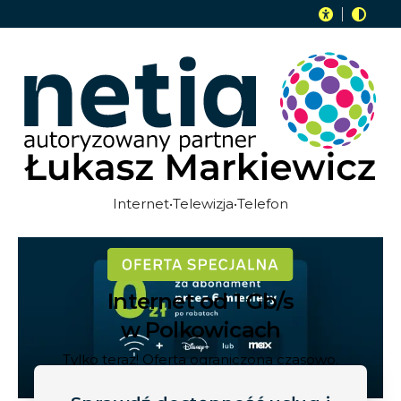
Internet•Telewizja•Telefon
Internet od 1 Gb/s
w Polkowicach
Tylko teraz! Oferta ograniczona czasowo.