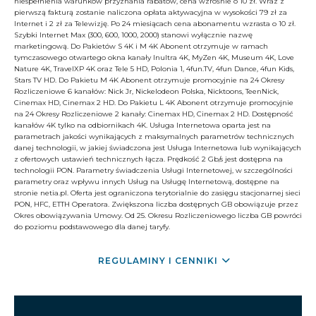
niespełnienia warunków przyznania rabatów, cena wzrośnie o 10 zł. Wraz z
pierwszą fakturą zostanie naliczona opłata aktywacyjna w wysokości 79 zł za
Internet i 2 zł za Telewizję. Po 24 miesiącach cena abonamentu wzrasta o 10 zł.
Szybki Internet Max (300, 600, 1000, 2000) stanowi wyłącznie nazwę
marketingową. Do Pakietów S 4K i M 4K Abonent otrzymuje w ramach
tymczasowego otwartego okna kanały Inultra 4K, MyZen 4K, Museum 4K, Love
Nature 4K, TravelXP 4K oraz Tele 5 HD, Polonia 1, 4fun.TV, 4fun Dance, 4fun Kids,
Stars TV HD. Do Pakietu M 4K Abonent otrzymuje promocyjnie na 24 Okresy
Rozliczeniowe 6 kanałów: Nick Jr, Nickelodeon Polska, Nicktoons, TeenNick,
Cinemax HD, Cinemax 2 HD. Do Pakietu L 4K Abonent otrzymuje promocyjnie
na 24 Okresy Rozliczeniowe 2 kanały: Cinemax HD, Cinemax 2 HD. Dostępność
kanałów 4K tylko na odbiornikach 4K. Usługa Internetowa oparta jest na
parametrach jakości wynikających z maksymalnych parametrów technicznych
danej technologii, w jakiej świadczona jest Usługa Internetowa lub wynikających
z ofertowych ustawień technicznych łącza. Prędkość 2 Gb/s jest dostępna na
technologii PON. Parametry świadczenia Usługi Internetowej, w szczególności
parametry oraz wpływu innych Usług na Usługę Internetową, dostępne na
stronie netia.pl. Oferta jest ograniczona terytorialnie do zasięgu stacjonarnej sieci
PON, HFC, ETTH Operatora. Zwiększona liczba dostępnych GB obowiązuje przez
Okres obowiązywania Umowy. Od 25. Okresu Rozliczeniowego liczba GB powróci
do poziomu podstawowego dla danej taryfy.
REGULAMINY I CENNIKI