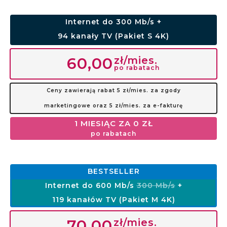
Internet do 300 Mb/s +
94 kanały TV (Pakiet S 4K)
zł/mies.
60,00
po rabatach
Ceny zawierają rabat 5 zł/mies. za zgody
marketingowe oraz 5 zł/mies. za e-fakturę
1 MIESIĄC ZA 0 ZŁ
po rabatach
BESTSELLER
Internet do 600 Mb/s
300 Mb/s
+
119 kanałów TV (Pakiet M 4K)
zł/mies.
70,00