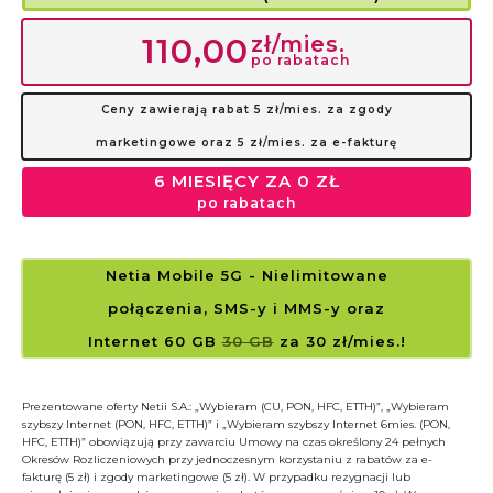
zł/mies.
110,00
po rabatach
Ceny zawierają rabat 5 zł/mies. za zgody
marketingowe oraz 5 zł/mies. za e-fakturę
6 MIESIĘCY ZA 0 ZŁ
po rabatach
Netia Mobile 5G
- Nielimitowane
połączenia, SMS-y i MMS-y
oraz
Internet 60 GB
30 GB
za 30 zł/mies.!
Prezentowane oferty Netii S.A.: „Wybieram (CU, PON, HFC, ETTH)”, „Wybieram
szybszy Internet (PON, HFC, ETTH)” i „Wybieram szybszy Internet 6mies. (PON,
HFC, ETTH)” obowiązują przy zawarciu Umowy na czas określony 24 pełnych
Okresów Rozliczeniowych przy jednoczesnym korzystaniu z rabatów za e-
fakturę (5 zł) i zgody marketingowe (5 zł). W przypadku rezygnacji lub