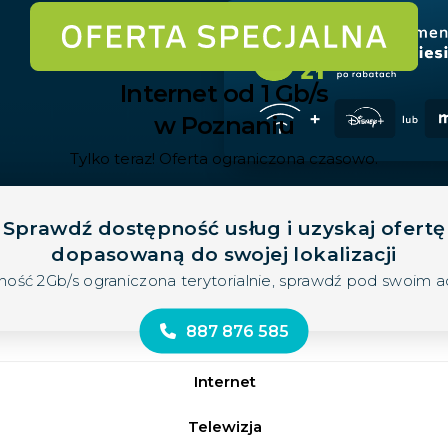
Internet od 1 Gb/s
w Poznaniu
Tylko teraz! Oferta ograniczona czasowo.
Sprawdź dostępność usług i uzyskaj ofertę
dopasowaną do swojej lokalizacji
ność 2Gb/s ograniczona terytorialnie, sprawdź pod swoim 
887 876 585
Internet
Telewizja