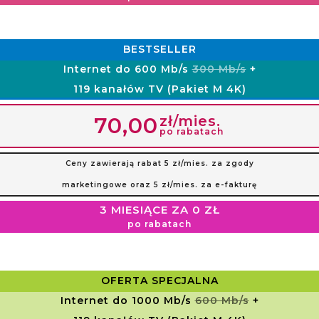
BESTSELLER
Internet do 600 Mb/s
300 Mb/s
+
119 kanałów TV (Pakiet M 4K)
zł/mies.
70,00
po rabatach
Ceny zawierają rabat 5 zł/mies. za zgody
marketingowe oraz 5 zł/mies. za e-fakturę
3 MIESIĄCE ZA 0 ZŁ
po rabatach
OFERTA SPECJALNA
Internet do 1000 Mb/s
600 Mb/s
+