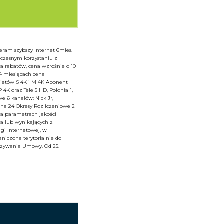
ieram szybszy Internet 6mies.
oczesnym korzystaniu z
ia rabatów, cena wzrośnie o 10
24 miesiącach cena
kietów S 4K i M 4K Abonent
K oraz Tele 5 HD, Polonia 1,
e 6 kanałów: Nick Jr,
 na 24 Okresy Rozliczeniowe 2
na parametrach jakości
a lub wynikających z
ugi Internetowej, w
aniczona terytorialnie do
iązywania Umowy. Od 25.