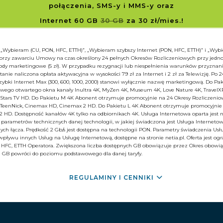
połączenia, SMS-y i MMS-y
oraz
Internet 60 GB
30 GB
za 30 zł/mies.!
: „Wybieram (CU, PON, HFC, ETTH)”, „Wybieram szybszy Internet (PON, HFC, ETTH)” i „Wyb
 przy zawarciu Umowy na czas określony 24 pełnych Okresów Rozliczeniowych przy jedn
 zgody marketingowe (5 zł). W przypadku rezygnacji lub niespełnienia warunków przyznan
tanie naliczona opłata aktywacyjna w wysokości 79 zł za Internet i 2 zł za Telewizję. Po 
zybki Internet Max (300, 600, 1000, 2000) stanowi wyłącznie nazwę marketingową. Do Pa
go otwartego okna kanały Inultra 4K, MyZen 4K, Museum 4K, Love Nature 4K, TravelXP 4
, Stars TV HD. Do Pakietu M 4K Abonent otrzymuje promocyjnie na 24 Okresy Rozliczeniow
, TeenNick, Cinemax HD, Cinemax 2 HD. Do Pakietu L 4K Abonent otrzymuje promocyjnie
 HD. Dostępność kanałów 4K tylko na odbiornikach 4K. Usługa Internetowa oparta jest 
arametrów technicznych danej technologii, w jakiej świadczona jest Usługa Internetow
ych łącza. Prędkość 2 Gb/s jest dostępna na technologii PON. Parametry świadczenia Usł
pływu innych Usług na Usługę Internetową, dostępne na stronie netia.pl. Oferta jest ogr
N, HFC, ETTH Operatora. Zwiększona liczba dostępnych GB obowiązuje przez Okres obow
a GB powróci do poziomu podstawowego dla danej taryfy.
REGULAMINY I CENNIKI