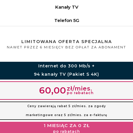
Kanały TV
Telefon 5G
LIMITOWANA OFERTA SPECJALNA
NAWET PRZEZ 6 MIESIĘCY BEZ OPŁAT ZA ABONAMENT
Internet do 300 Mb/s +
94 kanały TV (Pakiet S 4K)
zł/mies.
60,00
po rabatach
Ceny zawierają rabat 5 zł/mies. za zgody
marketingowe oraz 5 zł/mies. za e-fakturę
1 MIESIĄC ZA 0 ZŁ
po rabatach