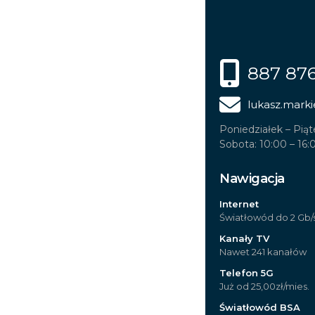
887 87
lukasz.marki
Poniedziałek – Piąt
Sobota: 10:00 – 16:
Nawigacja
Internet
Światłowód do 2 Gb/
Kanały TV
Nawet 241 kanałów
Telefon 5G
Już od 25,00zł/mies.
Światłowód BSA