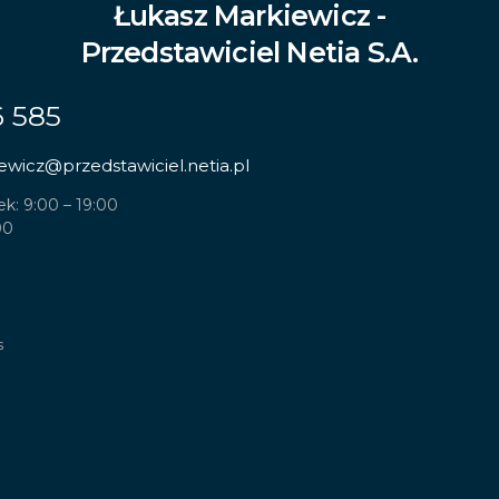
Łukasz Markiewicz -
Przedstawiciel Netia S.A.
6 585
ewicz
@przedstawiciel.netia.pl
ek: 9:00 – 19:00
00
s