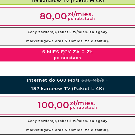
119 kanałów TV (Pakiet M 4K)
zł/mies.
80,00
po rabatach
Ceny zawierają rabat 5 zł/mies. za zgody
marketingowe oraz 5 zł/mies. za e-fakturę
6 MIESIĘCY ZA 0 ZŁ
po rabatach
Internet do 600 Mb/s
300 Mb/s
+
187 kanałów TV (Pakiet L 4K)
zł/mies.
100,00
po rabatach
Ceny zawierają rabat 5 zł/mies. za zgody
marketingowe oraz 5 zł/mies. za e-fakturę