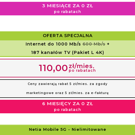
3 MIESIĄCE ZA 0 ZŁ
po rabatach
OFERTA SPECJALNA
Internet do 1000 Mb/s
600 Mb/s
+
187 kanałów TV (Pakiet L 4K)
zł/mies.
110,00
po rabatach
Ceny zawierają rabat 5 zł/mies. za zgody
marketingowe oraz 5 zł/mies. za e-fakturę
6 MIESIĘCY ZA 0 ZŁ
po rabatach
Netia Mobile 5G
- Nielimitowane