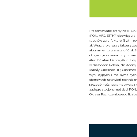
Prezentowane oferty Netii S.A.
(PON, HFC, ETTH)” obowiązują
rabatów za e-fakturę (5 zł) i
zł. Wraz z pierwszą fakturą zos
abonamentu wzrasta o 10 zł. S
otrzymuje w ramach tymczasowe
4fun.TV, 4fun Dance, 4fun Kids
Nickelodeon Polska, Nicktoons
kanały: Cinemax HD, Cinemax 2
wynikających z maksymalnych p
ofertowych ustawień techniczn
szczególności parametry oraz w
zasięgu stacjonarnej sieci PO
Okresu Rozliczeniowego liczb