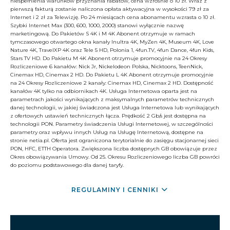
niespełnienia warunków przyznania rabatów, cena wzrośnie o 10 zł. Wraz z
pierwszą fakturą zostanie naliczona opłata aktywacyjna w wysokości 79 zł za
Internet i 2 zł za Telewizję. Po 24 miesiącach cena abonamentu wzrasta o 10 zł.
Szybki Internet Max (300, 600, 1000, 2000) stanowi wyłącznie nazwę
marketingową. Do Pakietów S 4K i M 4K Abonent otrzymuje w ramach
tymczasowego otwartego okna kanały Inultra 4K, MyZen 4K, Museum 4K, Love
Nature 4K, TravelXP 4K oraz Tele 5 HD, Polonia 1, 4fun.TV, 4fun Dance, 4fun Kids,
Stars TV HD. Do Pakietu M 4K Abonent otrzymuje promocyjnie na 24 Okresy
Rozliczeniowe 6 kanałów: Nick Jr, Nickelodeon Polska, Nicktoons, TeenNick,
Cinemax HD, Cinemax 2 HD. Do Pakietu L 4K Abonent otrzymuje promocyjnie
na 24 Okresy Rozliczeniowe 2 kanały: Cinemax HD, Cinemax 2 HD. Dostępność
kanałów 4K tylko na odbiornikach 4K. Usługa Internetowa oparta jest na
parametrach jakości wynikających z maksymalnych parametrów technicznych
danej technologii, w jakiej świadczona jest Usługa Internetowa lub wynikających
z ofertowych ustawień technicznych łącza. Prędkość 2 Gb/s jest dostępna na
technologii PON. Parametry świadczenia Usługi Internetowej, w szczególności
parametry oraz wpływu innych Usług na Usługę Internetową, dostępne na
stronie netia.pl. Oferta jest ograniczona terytorialnie do zasięgu stacjonarnej sieci
PON, HFC, ETTH Operatora. Zwiększona liczba dostępnych GB obowiązuje przez
Okres obowiązywania Umowy. Od 25. Okresu Rozliczeniowego liczba GB powróci
do poziomu podstawowego dla danej taryfy.
REGULAMINY I CENNIKI