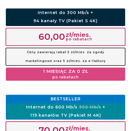
Internet do 300 Mb/s +
94 kanały TV (Pakiet S 4K)
zł/mies.
60,00
po rabatach
Ceny zawierają rabat 5 zł/mies. za zgody
marketingowe oraz 5 zł/mies. za e-fakturę
1 MIESIĄC ZA 0 ZŁ
po rabatach
BESTSELLER
Internet do 600 Mb/s
300 Mb/s
+
119 kanałów TV (Pakiet M 4K)
zł/mies.
70,00