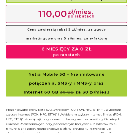
zł/mies.
110,00
po rabatach
Ceny zawierają rabat 5 zł/mies. za zgody
marketingowe oraz 5 zł/mies. za e-fakturę
6 MIESIĘCY ZA 0 ZŁ
po rabatach
Netia Mobile 5G
- Nielimitowane
połączenia, SMS-y i MMS-y
oraz
Internet 60 GB
30 GB
za 30 zł/mies.!
Prezentowane oferty Netii S.A.: „Wybieram (CU, PON, HFC, ETTH)”, „Wybieram
szybszy Internet (PON, HFC, ETTH)” i „Wybieram szybszy Internet 6mies. (PON,
HFC, ETTH)” obowiązują przy zawarciu Umowy na czas określony 24 pełnych
Okresów Rozliczeniowych przy jednoczesnym korzystaniu z rabatów za e-
fakturę (5 zł) i zgody marketingowe (5 zł). W przypadku rezygnacji lub