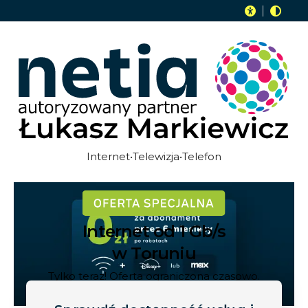
Internet•Telewizja•Telefon
Internet od 1 Gb/s
w Toruniu
Tylko teraz! Oferta ograniczona czasowo.