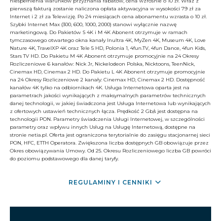
niespełnienia warunków przyznania rabatów, cena wzrośnie o 10 zł. Wraz z
pierwszą fakturą zostanie naliczona opłata aktywacyjna w wysokości 79 zł za
Internet i 2 zł za Telewizję. Po 24 miesiącach cena abonamentu wzrasta o 10 zł.
Szybki Internet Max (300, 600, 1000, 2000) stanowi wyłącznie nazwę
marketingową. Do Pakietów S 4K i M 4K Abonent otrzymuje w ramach
tymczasowego otwartego okna kanały Inultra 4K, MyZen 4K, Museum 4K, Love
Nature 4K, TravelXP 4K oraz Tele 5 HD, Polonia 1, 4fun.TV, 4fun Dance, 4fun Kids,
Stars TV HD. Do Pakietu M 4K Abonent otrzymuje promocyjnie na 24 Okresy
Rozliczeniowe 6 kanałów: Nick Jr, Nickelodeon Polska, Nicktoons, TeenNick,
Cinemax HD, Cinemax 2 HD. Do Pakietu L 4K Abonent otrzymuje promocyjnie
na 24 Okresy Rozliczeniowe 2 kanały: Cinemax HD, Cinemax 2 HD. Dostępność
kanałów 4K tylko na odbiornikach 4K. Usługa Internetowa oparta jest na
parametrach jakości wynikających z maksymalnych parametrów technicznych
danej technologii, w jakiej świadczona jest Usługa Internetowa lub wynikających
z ofertowych ustawień technicznych łącza. Prędkość 2 Gb/s jest dostępna na
technologii PON. Parametry świadczenia Usługi Internetowej, w szczególności
parametry oraz wpływu innych Usług na Usługę Internetową, dostępne na
stronie netia.pl. Oferta jest ograniczona terytorialnie do zasięgu stacjonarnej sieci
PON, HFC, ETTH Operatora. Zwiększona liczba dostępnych GB obowiązuje przez
Okres obowiązywania Umowy. Od 25. Okresu Rozliczeniowego liczba GB powróci
do poziomu podstawowego dla danej taryfy.
REGULAMINY I CENNIKI