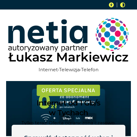
Internet•Telewizja•Telefon
Internet od 1 Gb/s
w Tychach
Tylko teraz! Oferta ograniczona czasowo.