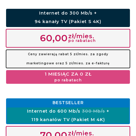
Internet do 300 Mb/s +
94 kanały TV (Pakiet S 4K)
zł/mies.
60,00
po rabatach
Ceny zawierają rabat 5 zł/mies. za zgody
marketingowe oraz 5 zł/mies. za e-fakturę
1 MIESIĄC ZA 0 ZŁ
po rabatach
BESTSELLER
Internet do 600 Mb/s
300 Mb/s
+
119 kanałów TV (Pakiet M 4K)
zł/mies.
70,00